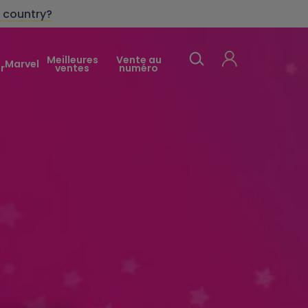
 country?
Meilleures
Vente au
Marvel
r
ventes
numéro