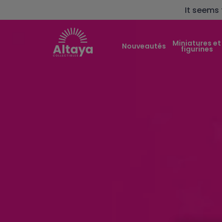
It seems 
Miniatures et
Nouveautés
figurines