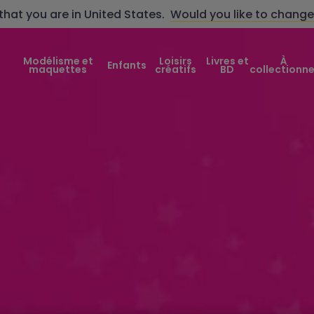
that you are in
United States
.
Would you like to change
Modélisme et
Loisirs
Livres et
À
Enfants
maquettes
créatifs
BD
collectionne