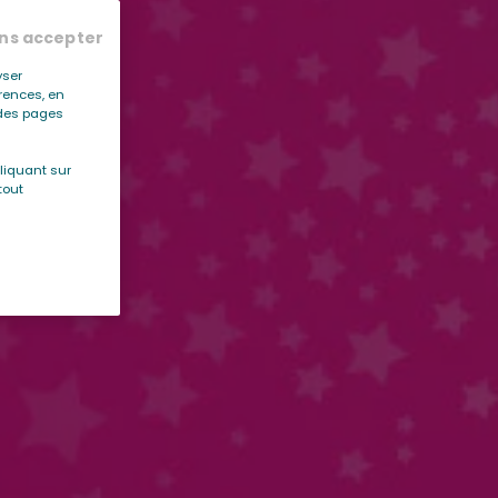
ns accepter
yser
érences, en
r des pages
liquant sur
tout