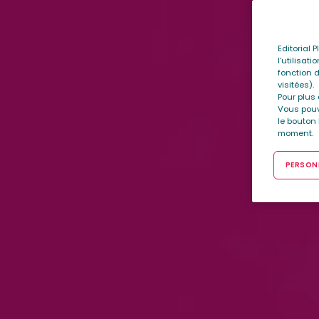
Editorial 
l’utilisat
fonction d
visitées).
Pour plus 
Vous pouv
le bouton
moment.
PERSONN