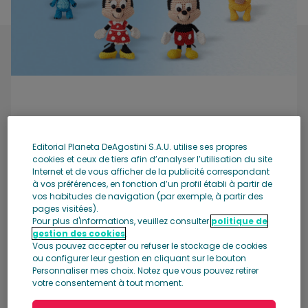
Editorial Planeta DeAgostini S.A.U. utilise ses propres
cookies et ceux de tiers afin d’analyser l’utilisation du site
Internet et de vous afficher de la publicité correspondant
à vos préférences, en fonction d’un profil établi à partir de
Amigurumi Disney : crochet
vos habitudes de navigation (par exemple, à partir des
pages visitées).
facile et amusant
Pour plus d'informations, veuillez consulter
politique de
gestion des cookies
.
Vous pouvez accepter ou refuser le stockage de cookies
ou configurer leur gestion en cliquant sur le bouton
Voir la collection
Personnaliser mes choix. Notez que vous pouvez retirer
votre consentement à tout moment.