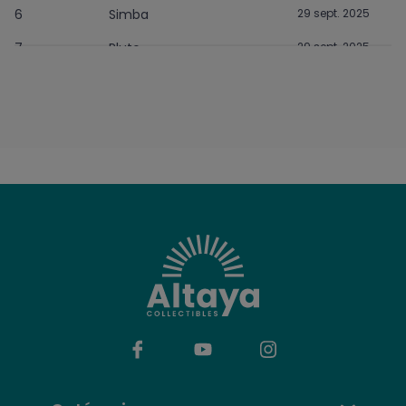
6
Simba
29 sept. 2025
7
Pluto
29 sept. 2025
8
Olaf
29 sept. 2025
9
Ariel
29 oct. 2025
10
Bambi
29 oct. 2025
11
Baloo
29 oct. 2025
12
Minnie
28 nov. 2025
13
Nemo
28 nov. 2025
14
Piglet
28 nov. 2025
15
Chip
28 déc. 2025
16
Goofy
28 déc. 2025
17
Snow White
28 déc. 2025