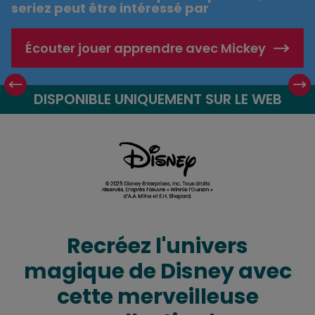
seriez peut être intéressé par
Écouter jouer apprendre avec Mickey
Amigurumi Disney : crochet facile et amusa
DISPONIBLE UNIQUEMENT SUR LE WEB
Recréez l'univers
magique de Disney avec
cette merveilleuse