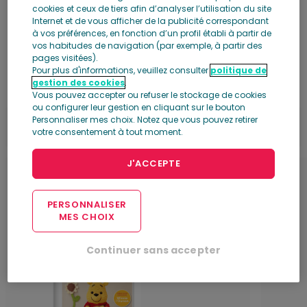
personnages Disney les plus connus et leurs
cookies et ceux de tiers afin d’analyser l’utilisation du site
Internet et de vous afficher de la publicité correspondant
accessoires essentiels.
à vos préférences, en fonction d’un profil établi à partir de
vos habitudes de navigation (par exemple, à partir des
pages visitées).
Pour plus d'informations, veuillez consulter
politique de
Les premiers numéros
gestion des cookies
.
Vous pouvez accepter ou refuser le stockage de cookies
ou configurer leur gestion en cliquant sur le bouton
Personnaliser mes choix. Notez que vous pouvez retirer
votre consentement à tout moment.
J'ACCEPTE
1
2
PERSONNALISER
MES CHOIX
Continuer sans accepter