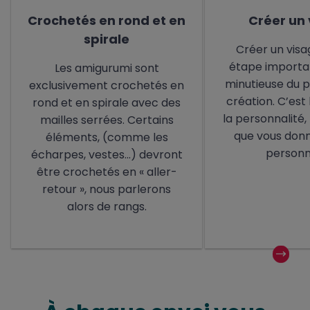
Crochetés en rond et en
Créer un
spirale
Créer un visa
étape importan
Les amigurumi sont
minutieuse du 
exclusivement crochetés en
création. C’est 
rond et en spirale avec des
la personnalité,
mailles serrées. Certains
que vous donn
éléments, (comme les
personn
écharpes, vestes...) devront
être crochetés en « aller-
retour », nous parlerons
alors de rangs.