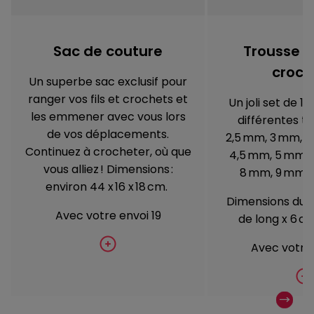
Sac de couture
Trousse e
croch
Un superbe sac exclusif pour
ranger vos fils et crochets et
Un joli set de 1
les emmener avec vous lors
différentes ta
de vos déplacements.
2,5 mm, 3 mm, 3
Continuez à crocheter, où que
4,5 mm, 5 mm, 
vous alliez ! Dimensions :
8 mm, 9 mm e
environ 44 x 16 x 18 cm.
Dimensions du bo
Avec votre envoi 19
de long x 6 c
Avec votre 