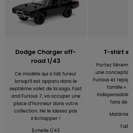
Dodge Charger off-
T-shirt e
road 1/43
Portez fièremen
une conception 
Ce modèle qui a fait fureur
Furious et rejoig
lorsqu’il est apparu dans le
famille ». U
septième volet de la saga, Fast
indispensable p
and Furious 7, va occuper une
fans de l
place d’honneur dans votre
collection. Ne le laissez pas
Matériau 
s’échapper !
Taille
Échelle 1/43