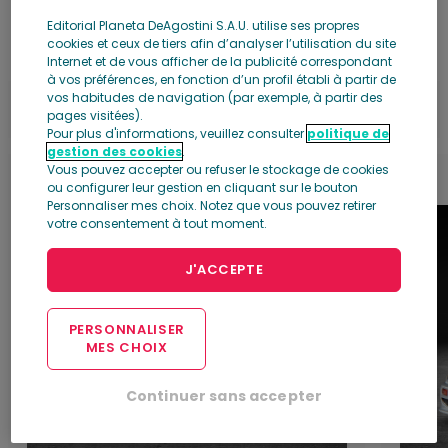
Editorial Planeta DeAgostini S.A.U. utilise ses propres
Les premiers numéros
cookies et ceux de tiers afin d’analyser l’utilisation du site
Internet et de vous afficher de la publicité correspondant
à vos préférences, en fonction d’un profil établi à partir de
vos habitudes de navigation (par exemple, à partir des
pages visitées).
Pour plus d'informations, veuillez consulter
politique de
gestion des cookies
.
Vous pouvez accepter ou refuser le stockage de cookies
1
2
ou configurer leur gestion en cliquant sur le bouton
Personnaliser mes choix. Notez que vous pouvez retirer
votre consentement à tout moment.
J'ACCEPTE
PERSONNALISER
MES CHOIX
Continuer sans accepter