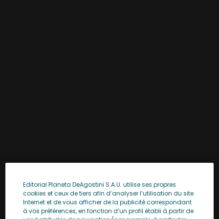
Editorial Planeta DeAgostini S.A.U. utilise ses propres
cookies et ceux de tiers afin d’analyser l’utilisation du site
Internet et de vous afficher de la publicité correspondant
à vos préférences, en fonction d’un profil établi à partir de