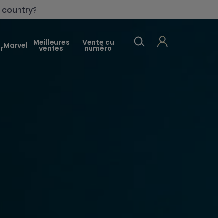
 country?
Meilleures
Vente au
Marvel
r
ventes
numéro