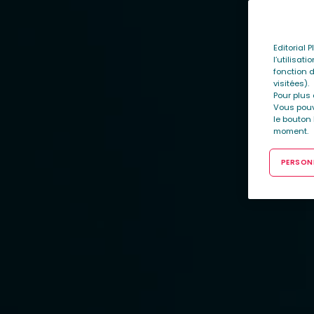
Editorial 
l’utilisat
fonction d
visitées).
Pour plus 
Vous pouv
le bouton
moment.
PERSONN