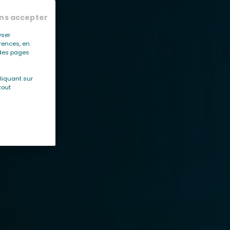
ns accepter
yser
érences, en
r des pages
liquant sur
tout