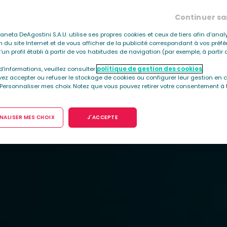
Continuer sa
Planeta DeAgostini S.A.U. utilise ses propres cookies et ceux de tiers afin d’anal
ion du site Internet et de vous afficher de la publicité correspondant à vos préf
’un profil établi à partir de vos habitudes de navigation (par exemple, à parti
d'informations, veuillez consulter
politique de gestion des cookies
.
ez accepter ou refuser le stockage de cookies ou configurer leur gestion en c
 Personnaliser mes choix. Notez que vous pouvez retirer votre consentement à 
ALISER MES CHOIX
J'ACCEPTE