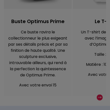
Buste Optimus Prime
Le T-s
Ce buste ravira le
Un T-shirt de h
collectionneur le plus exigeant
avec l’image
par ses détails précis et par sa
d’Optimus
finition de haute qualité. Une
Taille :
sculpture exclusive,
introuvable ailleurs, qui rend à
Matière : 10
la perfection la quintessence
Avec votre 
de Optimus Prime.
Avec votre envoi 15