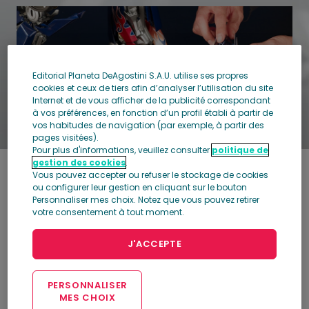
Editorial Planeta DeAgostini S.A.U. utilise ses propres
cookies et ceux de tiers afin d’analyser l’utilisation du site
Internet et de vous afficher de la publicité correspondant
à vos préférences, en fonction d’un profil établi à partir de
vos habitudes de navigation (par exemple, à partir des
pages visitées).
Pour plus d'informations, veuillez consulter
politique de
gestion des cookies
.
Vous pouvez accepter ou refuser le stockage de cookies
«Mon nom est Optimus Prime. Nous sommes
ou configurer leur gestion en cliquant sur le bouton
des organismes robotiques de la planète
Personnaliser mes choix. Notez que vous pouvez retirer
votre consentement à tout moment.
Cyberton. Mais vous pouvez nous appeler
Autobots... »
J'ACCEPTE
Comme tous les autres robots de
Transformers, Optimus Prime incarne une
PERSONNALISER
forme de vie robotique étrange et très
MES CHOIX