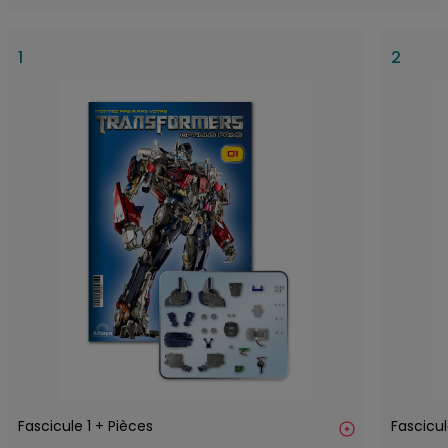
1
2
Fascicule 1 + Pièces
Fascicul