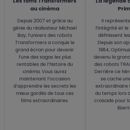
Les films Transformers
La légende 
au cinéma
Pri
Depuis 2007 et grâce au
Il représente
génie du réalisateur Michael
l’intégrité et l
Bay, l’univers des robots
définissent le
Transformers a conquis le
Depuis son ap
grand écran pour devenir
1984, Optimus
l’une des sagas les plus
devenu la gran
rentables de l’histoire du
des robots TR
cinéma. Vous aurez
Derrière ce hér
maintenant l’occasion
se cache un
d’apprendre les secrets les
extraordinaire 
mieux gardés de tous ces
du temps lors 
films extraordinaires.
croisade pour la
liber